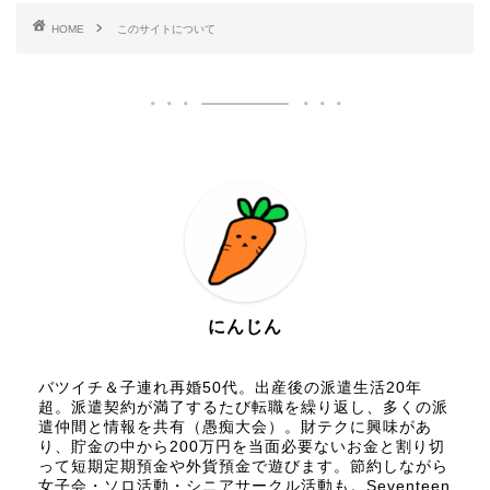
HOME
このサイトについて
にんじん
バツイチ＆子連れ再婚50代。出産後の派遣生活20年
超。派遣契約が満了するたび転職を繰り返し、多くの派
遣仲間と情報を共有（愚痴大会）。財テクに興味があ
り、貯金の中から200万円を当面必要ないお金と割り切
って短期定期預金や外貨預金で遊びます。節約しながら
女子会・ソロ活動・シニアサークル活動も。Seventeen